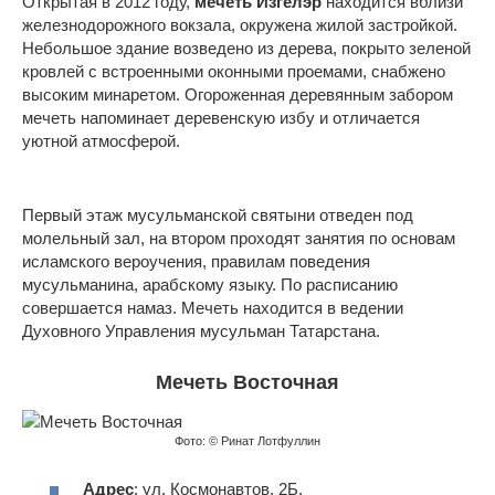
Открытая в 2012 году,
мечеть Изгелэр
находится вблизи
железнодорожного вокзала, окружена жилой застройкой.
Небольшое здание возведено из дерева, покрыто зеленой
кровлей с встроенными оконными проемами, снабжено
высоким минаретом. Огороженная деревянным забором
мечеть напоминает деревенскую избу и отличается
уютной атмосферой.
Первый этаж мусульманской святыни отведен под
молельный зал, на втором проходят занятия по основам
исламского вероучения, правилам поведения
мусульманина, арабскому языку. По расписанию
совершается намаз. Мечеть находится в ведении
Духовного Управления мусульман Татарстана.
Мечеть Восточная
Фото: © Ринат Лотфуллин
Адрес
: ул. Космонавтов, 2Б.