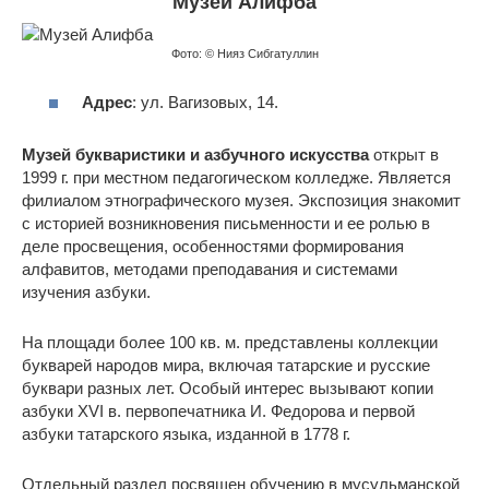
Музей Алифба
Фото: © Нияз Сибгатуллин
Адрес
: ул. Вагизовых, 14.
Музей букваристики и азбучного искусства
открыт в
1999 г. при местном педагогическом колледже. Является
филиалом этнографического музея. Экспозиция знакомит
с историей возникновения письменности и ее ролью в
деле просвещения, особенностями формирования
алфавитов, методами преподавания и системами
изучения азбуки.
На площади более 100 кв. м. представлены коллекции
букварей народов мира, включая татарские и русские
буквари разных лет. Особый интерес вызывают копии
азбуки XVI в. первопечатника И. Федорова и первой
азбуки татарского языка, изданной в 1778 г.
Отдельный раздел посвящен обучению в мусульманской