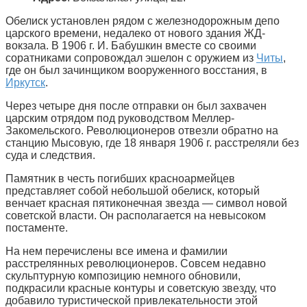
Обелиск установлен рядом с железнодорожным депо
царского времени, недалеко от нового здания ЖД-
вокзала. В 1906 г. И. Бабушкин вместе со своими
соратниками сопровождал эшелон с оружием из
Читы
,
где он был зачинщиком вооруженного восстания, в
Иркутск
.
Через четыре дня после отправки он был захвачен
царским отрядом под руководством Меллер-
Закомельского. Революционеров отвезли обратно на
станцию Мысовую, где 18 января 1906 г. расстреляли без
суда и следствия.
Памятник в честь погибших красноармейцев
представляет собой небольшой обелиск, который
венчает красная пятиконечная звезда — символ новой
советской власти. Он располагается на невысоком
постаменте.
На нем перечислены все имена и фамилии
расстрелянных революционеров. Совсем недавно
скульптурную композицию немного обновили,
подкрасили красные контуры и советскую звезду, что
добавило туристической привлекательности этой