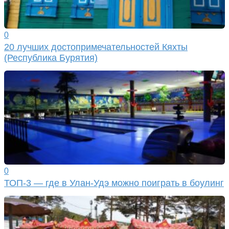
0
20 лучших достопримечательностей Кяхты
(Республика Бурятия)
0
ТОП-3 — где в Улан-Удэ можно поиграть в боулинг