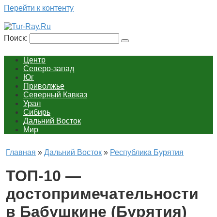
Перейти к контенту
Поиск:
Центр
Северо-запад
Юг
Приволжье
Северный Кавказ
Урал
Сибирь
Дальний Восток
Мир
Главная
»
Дальний Восток
»
Республика Бурятия
ТОП-10 —
достопримечательности
в Бабушкине (Бурятия)