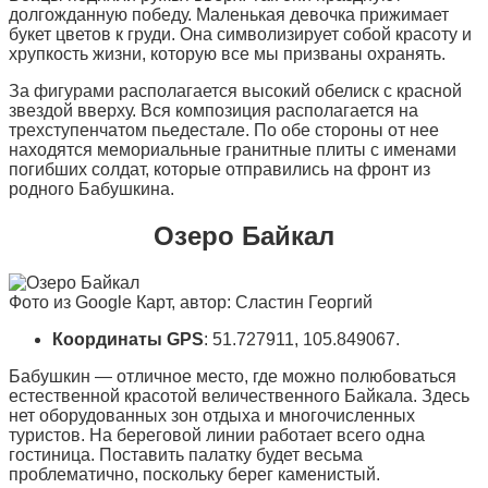
долгожданную победу. Маленькая девочка прижимает
букет цветов к груди. Она символизирует собой красоту и
хрупкость жизни, которую все мы призваны охранять.
За фигурами располагается высокий обелиск с красной
звездой вверху. Вся композиция располагается на
трехступенчатом пьедестале. По обе стороны от нее
находятся мемориальные гранитные плиты с именами
погибших солдат, которые отправились на фронт из
родного Бабушкина.
Озеро Байкал
Фото из Google Карт, автор: Сластин Георгий
Координаты
GPS
: 51.727911, 105.849067.
Бабушкин — отличное место, где можно полюбоваться
естественной красотой величественного Байкала. Здесь
нет оборудованных зон отдыха и многочисленных
туристов. На береговой линии работает всего одна
гостиница. Поставить палатку будет весьма
проблематично, поскольку берег каменистый.