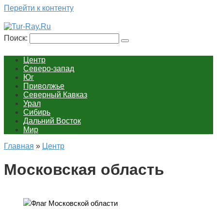
Перейти к контенту
Поиск:
Центр
Северо-запад
Юг
Приволжье
Северный Кавказ
Урал
Сибирь
Дальний Восток
Мир
Главная
»
Центр
Московская область