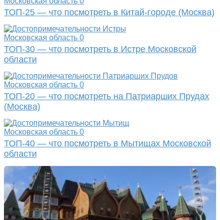
Московская область
0
ТОП-25 — что посмотреть в Китай-городе (Москва)
Московская область
0
ТОП-30 — что посмотреть в Истре Московской
области
Московская область
0
ТОП-20 — что посмотреть на Патриарших Прудах
(Москва)
Московская область
0
ТОП-40 — что посмотреть в Мытищах Московской
области