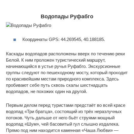
Водопады Руфабго
Координаты GPS: 44.269545, 40.188185.
Каскады водопадов расположены вверх по течению реки
Белой. К ним проложен туристический маршрут,
начинающийся в устье ручья Руфабго. Экскурсионные
группы следуют по пешеходному мосту, который проходит
по красивейшим местам природного комплекса. Здесь
пробивают себе путь сквозь скалы шестнадцать
водопадов, не похожих один на другой.
Первым делом перед туристами предстаёт во всей красе
водопад «Три братца», состоящий из трёх неразлучных
потоков. Чуть дальше от него бьёт струями мощный
водопад «Шум», чей басовитый гул слышно издалека.
Прямо под ним находится каменная «Чаша Любви» —