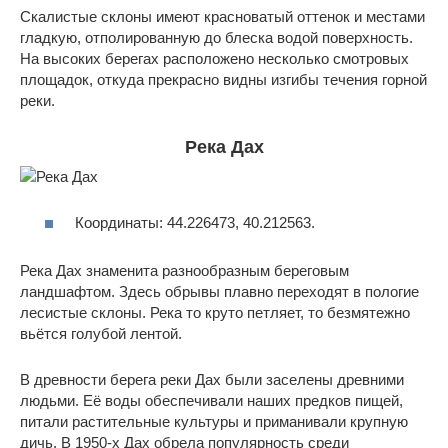
Скалистые склоны имеют красноватый оттенок и местами
гладкую, отполированную до блеска водой поверхность.
На высоких берегах расположено несколько смотровых
площадок, откуда прекрасно видны изгибы течения горной
реки.
Река Дах
Координаты: 44.226473, 40.212563.
Река Дах знаменита разнообразным береговым
ландшафтом. Здесь обрывы плавно переходят в пологие
лесистые склоны. Река то круто петляет, то безмятежно
вьётся голубой лентой.
В древности берега реки Дах были заселены древними
людьми. Её воды обеспечивали наших предков пищей,
питали растительные культуры и приманивали крупную
дичь. В 1950-х Дах обрела популярность среди