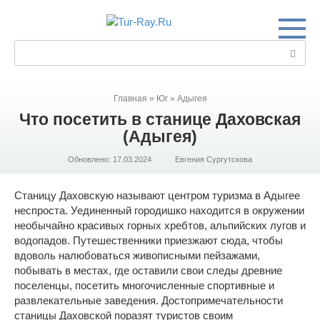
Перейти
к
контенту
Поиск:
Главная
»
Юг
»
Адыгея
Что посетить в станице Даховская
(Адыгея)
Обновлено:
17.03.2024
Евгения Сургутскова
Станицу Даховскую называют центром туризма в Адыгее
неспроста. Уединенный городишко находится в окружении
необычайно красивых горных хребтов, альпийских лугов и
водопадов. Путешественники приезжают сюда, чтобы
вдоволь налюбоваться живописными пейзажами,
побывать в местах, где оставили свои следы древние
поселенцы, посетить многочисленные спортивные и
развлекательные заведения. Достопримечательности
станицы Даховской поразят туристов своим