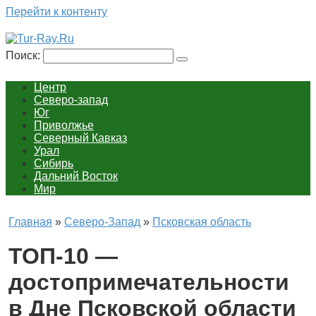
Перейти к контенту
Поиск:
Центр
Северо-запад
Юг
Приволжье
Северный Кавказ
Урал
Сибирь
Дальний Восток
Мир
Главная
»
Северо-Запад
»
Псковская область
ТОП-10 —
достопримечательности
в Дне Псковской области