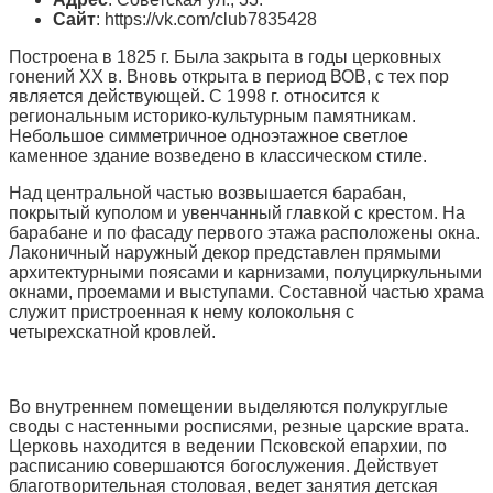
Сайт
: https://vk.com/club7835428
Построена в 1825 г. Была закрыта в годы церковных
гонений XX в. Вновь открыта в период ВОВ, с тех пор
является действующей. С 1998 г. относится к
региональным историко-культурным памятникам.
Небольшое симметричное одноэтажное светлое
каменное здание возведено в классическом стиле.
Над центральной частью возвышается барабан,
покрытый куполом и увенчанный главкой с крестом. На
барабане и по фасаду первого этажа расположены окна.
Лаконичный наружный декор представлен прямыми
архитектурными поясами и карнизами, полуциркульными
окнами, проемами и выступами. Составной частью храма
служит пристроенная к нему колокольня с
четырехскатной кровлей.
Во внутреннем помещении выделяются полукруглые
своды с настенными росписями, резные царские врата.
Церковь находится в ведении Псковской епархии, по
расписанию совершаются богослужения. Действует
благотворительная столовая, ведет занятия детская