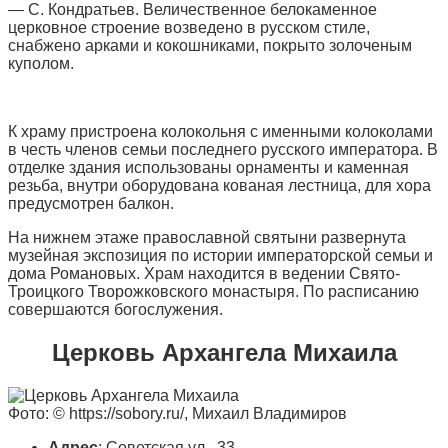
— С. Кондратьев. Величественное белокаменное
церковное строение возведено в русском стиле,
снабжено арками и кокошниками, покрыто золоченым
куполом.
К храму пристроена колокольня с именными колоколами
в честь членов семьи последнего русского императора. В
отделке здания использованы орнаменты и каменная
резьба, внутри оборудована кованая лестница, для хора
предусмотрен балкон.
На нижнем этаже православной святыни развернута
музейная экспозиция по истории императорской семьи и
дома Романовых. Храм находится в ведении Свято-
Троицкого Творожковского монастыря. По расписанию
совершаются богослужения.
Церковь Архангела Михаила
Фото: © https://sobory.ru/, Михаил Владимиров
Адрес
: Советская ул., 33.