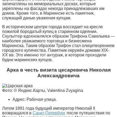
запечатлены на мемориальных досках, которые
укреплены на фасадах некогда принадлежавших им
домов. Кроме того, в Мариинске есть памятник,
служащий данью уважения купцам.
В историческом центре города восседает на кресле
пожилой бородатый купец в старинном одеянии.
Скульптор вдохновлялся образом Трифона Савельева —
наиболее уважаемого торговца и бизнесмена
Мариинска. Таким образом Трифон стал олицетворением
городского купечества. Памятник окружён домами XIX-
XX вв. Это именно тот антураж, в котором проходили
будни мариинских купцов.
Арка в честь визита цесаревича Николая
Александровича
Фото: © Яндекс.Карты, Valentina Zvyagina
Адрес: Рабочая улица.
Летом 1891 года будущий император Николай II
возвращался в
Санкт-Петербург
после путешествия по