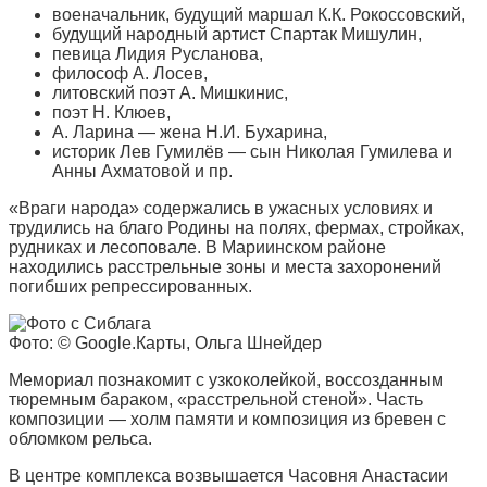
военачальник, будущий маршал К.К. Рокоссовский,
будущий народный артист Спартак Мишулин,
певица Лидия Русланова,
философ А. Лосев,
литовский поэт А. Мишкинис,
поэт Н. Клюев,
А. Ларина — жена Н.И. Бухарина,
историк Лев Гумилёв — сын Николая Гумилева и
Анны Ахматовой и пр.
«Враги народа» содержались в ужасных условиях и
трудились на благо Родины на полях, фермах, стройках,
рудниках и лесоповале. В Мариинском районе
находились расстрельные зоны и места захоронений
погибших репрессированных.
Фото: © Google.Карты, Ольга Шнейдер
Мемориал познакомит с узкоколейкой, воссозданным
тюремным бараком, «расстрельной стеной». Часть
композиции — холм памяти и композиция из бревен с
обломком рельса.
В центре комплекса возвышается Часовня Анастасии