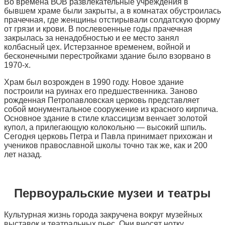
Во времена ВОВ развлекательные учреждения в
бывшем храме были закрыты, а в комнатах обустроилась
прачечная, где женщины отстирывали солдатскую форму
от грязи и крови. В послевоенные годы прачечная
закрылась за ненадобностью и ее место занял
колбасный цех. Истерзанное временем, войной и
бесконечными перестройками здание было взорвано в
1970-х.
Храм был возрожден в 1990 году. Новое здание
построили на руинах его предшественника. Заново
рожденная Петропавловская церковь представляет
собой монументальное сооружение из красного кирпича.
Основное здание в стиле классицизм венчает золотой
купол, а прилегающую колокольню — высокий шпиль.
Сегодня церковь Петра и Павла принимает прихожан и
учеников православной школы точно так же, как и 200
лет назад.
Первоуральские музеи и театры
Культурная жизнь города закручена вокруг музейных
выставок и театральных пьес. Они вносят нотку