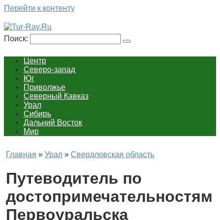
Перейти к контенту
Поиск:
Центр
Северо-запад
Юг
Приволжье
Северный Кавказ
Урал
Сибирь
Дальний Восток
Мир
Главная
»
Урал
»
Свердловская область
Путеводитель по
достопримечательностям
Первоуральска