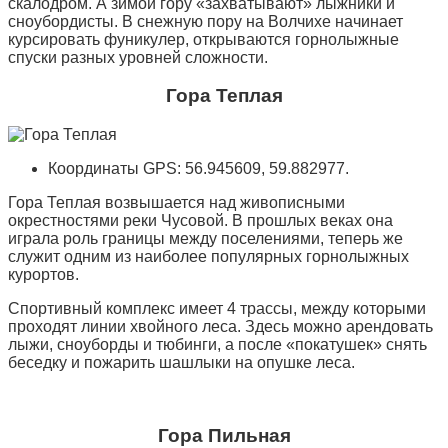
скалодром. А зимой гору «захватывают» лыжники и
сноубордисты. В снежную пору на Волчихе начинает
курсировать фуникулер, открываются горнолыжные
спуски разных уровней сложности.
Гора Теплая
Координаты GPS: 56.945609, 59.882977.
Гора Теплая возвышается над живописными
окрестностями реки Чусовой. В прошлых веках она
играла роль границы между поселениями, теперь же
служит одним из наиболее популярных горнолыжных
курортов.
Спортивный комплекс имеет 4 трассы, между которыми
проходят линии хвойного леса. Здесь можно арендовать
лыжи, сноуборды и тюбинги, а после «покатушек» снять
беседку и пожарить шашлыки на опушке леса.
Гора Пильная