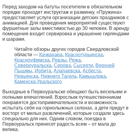
Перед заходом на батуты посетители в обязательном
порядке проходят инструктаж и разминку. «Пружина»
предоставляет услуги организации детских праздников с
анимацией. Для проведения мероприятий существуют
фуршетные залы вместимостью до 30 человек. В аренду
помещения входит сервировка и украшение гирляндами
и шарами.
Читайте обзоры других городов Свердловской
области —
Качканара
,
Краснотурьинска
,
Красноуфимска
,
Ревды
,
Режа
,
Североуральска
,
Серова
,
Сысерти
,
Верхней
Пышмы
,
Ирбита
,
Алапаевска
,
Асбеста
,
Невьянска
,
Нижнего Тагила
,
Камышлова
,
Каменска-Уральского
Выходные в Первоуральске обещают быть веселыми и
полными впечатлений. Взрослым путешественникам
понравятся достопримечательности и возможность
испытать себя на горнолыжных склонах, а дети придут в
восторг от милых развлечений, которые создали здесь
специально для них. Одним словом, поездка в
Первоуральск принесет радость всем – от мала до
велика.