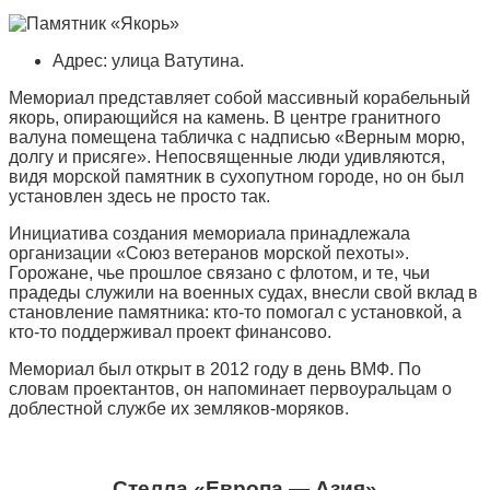
Адрес: улица Ватутина.
Мемориал представляет собой массивный корабельный
якорь, опирающийся на камень. В центре гранитного
валуна помещена табличка с надписью «Верным морю,
долгу и присяге». Непосвященные люди удивляются,
видя морской памятник в сухопутном городе, но он был
установлен здесь не просто так.
Инициатива создания мемориала принадлежала
организации «Союз ветеранов морской пехоты».
Горожане, чье прошлое связано с флотом, и те, чьи
прадеды служили на военных судах, внесли свой вклад в
становление памятника: кто-то помогал с установкой, а
кто-то поддерживал проект финансово.
Мемориал был открыт в 2012 году в день ВМФ. По
словам проектантов, он напоминает первоуральцам о
доблестной службе их земляков-моряков.
Стелла «Европа — Азия»