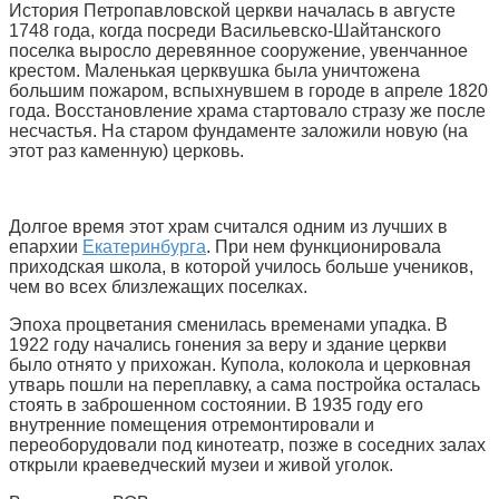
История Петропавловской церкви началась в августе
1748 года, когда посреди Васильевско-Шайтанского
поселка выросло деревянное сооружение, увенчанное
крестом. Маленькая церквушка была уничтожена
большим пожаром, вспыхнувшем в городе в апреле 1820
года. Восстановление храма стартовало стразу же после
несчастья. На старом фундаменте заложили новую (на
этот раз каменную) церковь.
Долгое время этот храм считался одним из лучших в
епархии
Екатеринбурга
. При нем функционировала
приходская школа, в которой училось больше учеников,
чем во всех близлежащих поселках.
Эпоха процветания сменилась временами упадка. В
1922 году начались гонения за веру и здание церкви
было отнято у прихожан. Купола, колокола и церковная
утварь пошли на переплавку, а сама постройка осталась
стоять в заброшенном состоянии. В 1935 году его
внутренние помещения отремонтировали и
переоборудовали под кинотеатр, позже в соседних залах
открыли краеведческий музеи и живой уголок.