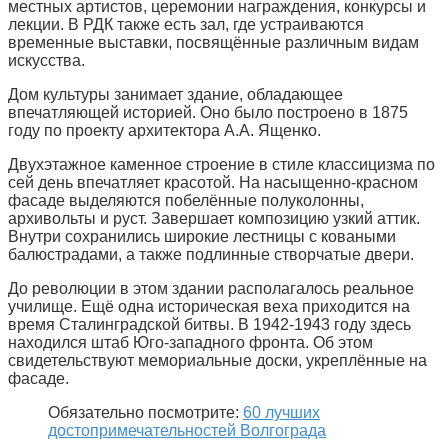
местных артистов, церемонии награждения, конкурсы и
лекции. В РДК также есть зал, где устраиваются
временные выставки, посвящённые различным видам
искусства.
Дом культуры занимает здание, обладающее
впечатляющей историей. Оно было построено в 1875
году по проекту архитектора А.А. Ященко.
Двухэтажное каменное строение в стиле классицизма по
сей день впечатляет красотой. На насыщенно-красном
фасаде выделяются побелённые полуколонны,
архивольты и руст. Завершает композицию узкий аттик.
Внутри сохранились широкие лестницы с коваными
балюстрадами, а также подлинные створчатые двери.
До революции в этом здании располагалось реальное
училище. Ещё одна историческая веха приходится на
время Сталинградской битвы. В 1942-1943 году здесь
находился штаб Юго-западного фронта. Об этом
свидетельствуют мемориальные доски, укреплённые на
фасаде.
Обязательно посмотрите:
60 лучших
достопримечательностей Волгограда