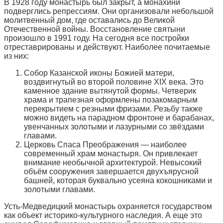
В 1928 году монастырь был закрыт, а монахини
подверглись репрессиям. Они организовали небольшой
молитвенный дом, где оставались до Великой
Отечественной войны. Восстановление святыни
произошло в 1991 году. На сегодня все постройки
отреставрированы и действуют. Наиболее почитаемые
из них:
Собор Казанской иконы Божией матери,
воздвигнутый во второй половине XIX века. Это
каменное здание вытянутой формы. Четверик
храма и трапезная оформлены позакомарным
перекрытием с резными фризами. Резьбу также
можно видеть на парадном фронтоне и барабанах,
увенчанных золотыми и лазурными со звёздами
главами.
Церковь Спаса Преображения — наиболее
современный храм монастыря. Он привлекает
внимание необычной архитектурой. Невысокий
объём сооружения завершается двухъярусной
башней, которая буквально усеяна кокошниками и
золотыми главами.
Усть-Медведицкий монастырь охраняется государством
как объект историко-культурного наследия. А еще это