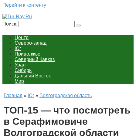
Перейти к контенту
Поиск:
Центр
Северо-запад
Юг
Приволжье
Северный Кавказ
Урал
Сибирь
Дальний Восток
Мир
Главная
»
Юг
»
Волгоградская область
ТОП-15 — что посмотреть
в Серафимовиче
Волгоградской области