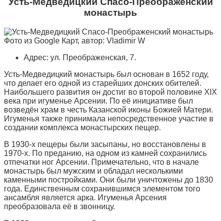
Усть-Медведицкий Спасо-Преображенский
монастырь
Фото из Google Карт, автор: Vladimir W
Адрес: ул. Преображенская, 7.
Усть-Медведицкий монастырь был основан в 1652 году,
что делает его одной из старейших донских обителей.
Наибольшего развития он достиг во второй половине XIX
века при игуменье Арсении. По её инициативе был
возведён храм в честь Казанской иконы Божией Матери.
Игуменья также принимала непосредственное участие в
создании комплекса монастырских пещер.
В 1930-х пещеры были засыпаны, но восстановлены в
1970-х. По преданию, на одном из камней сохранились
отпечатки ног Арсении. Примечательно, что в начале
монастырь был мужским и обладал несколькими
каменными постройками. Они были уничтожены до 1830
года. Единственным сохранившимся элементом того
ансамбля является арка. Игуменья Арсения
преобразовала её в звонницу.