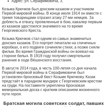
Адрес: ул. Серафимовича, 3.
Козьма Крючков был донским казаком и участником
Первой мировой войны. В конце июля 1914 он вместе с
тремя товарищами отразил атаку 27-ми немцев. За
доблесть и отвагу, проявленные в бою, кавалер первым
из казаков удостоился значимого на то время
Георгиевского Креста.
Козьма Крючков стал одним из самых знаменитых
донских казаков. Его портрет печатали на спичечных
коробках, о его подвиге сочиняли стихи, а позже сняли
фильм. Во время Гражданской войны он воевал на
стороне белых. В 1919 году получил смертельное
ранение в ходе Вёшенского восстания.
В августе 2014 года, в честь 100-летия со дня начала
Первой мировой войны в Серафимовиче был
установлен бронзовый бюст Козьме Крючкову. Казак
предстаёт в парадном мундире с Георгиевским крестом
на груди. На постаменте укреплена бронзовая
мемориальная доска с кратким описанием жизненного
пути героя.
Братская могила советских солдат, павших