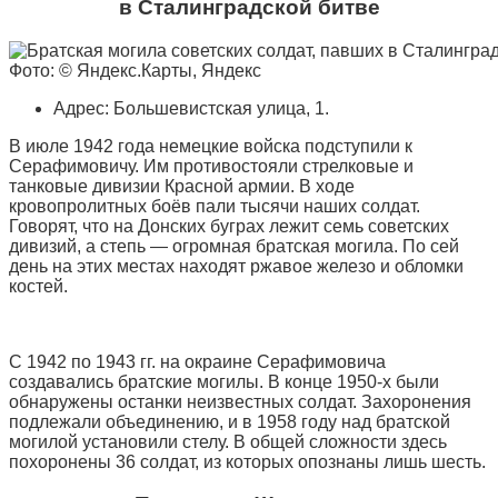
в Сталинградской битве
Фото: © Яндекс.Карты, Яндекс
Адрес: Большевистская улица, 1.
В июле 1942 года немецкие войска подступили к
Серафимовичу. Им противостояли стрелковые и
танковые дивизии Красной армии. В ходе
кровопролитных боёв пали тысячи наших солдат.
Говорят, что на Донских буграх лежит семь советских
дивизий, а степь — огромная братская могила. По сей
день на этих местах находят ржавое железо и обломки
костей.
С 1942 по 1943 гг. на окраине Серафимовича
создавались братские могилы. В конце 1950-х были
обнаружены останки неизвестных солдат. Захоронения
подлежали объединению, и в 1958 году над братской
могилой установили стелу. В общей сложности здесь
похоронены 36 солдат, из которых опознаны лишь шесть.