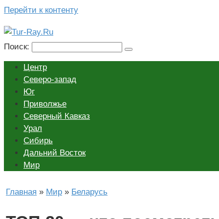
Перейти к контенту
Поиск:
Центр
Северо-запад
Юг
Приволжье
Северный Кавказ
Урал
Сибирь
Дальний Восток
Мир
Главная
»
Мир
»
Беларусь