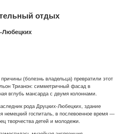
ательный отдых
х-Любецких
 причины (болезнь владельца) превратили этот
вильон Трианон: симметричный фасад в
ная вглубь мансарда с двумя колоннами.
 наследник рода Друцких-Любецких, здание
ся немецкий госпиталь, в послевоенное время —
ец творчества детей и молодежи.
разместилась музейная экспозиция,