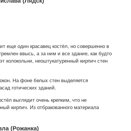
ислава (Лядск)
ит еще один красавец костёл, но совершенно в
ремлен ввысь, а за ним и все здание, как будто
уэт колокольни, неоштукатуренный кирпич стен
 окон. На фоне белых стен выделяется
асад готических зданий.
остёл выглядит очень крепким, что не
рный кирпич. Из отбракованного материала
вла (Рожанка)