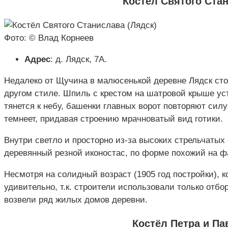
Костёл Святого Стан
Фото: © Влад Корнеев
Адрес
: д. Лядск, 7А.
Недалеко от Щучина в малюсенькой деревне Лядск сто
другом стиле. Шпиль с крестом на шатровой крыше уст
тянется к небу, башенки главных ворот повторяют сил
темнеет, придавая строению мрачноватый вид готики.
Внутри светло и просторно из-за высоких стрельчатых
деревянный резной иконостас, по форме похожий на ф
Несмотря на солидный возраст (1905 год постройки), к
удивительно, т.к. строители использовали только отбо
возвели ряд жилых домов деревни.
Костёл Петра и Па