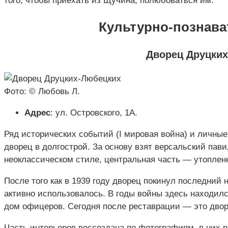
того, чтобы приехать из Щучина, полюбоваться им.
Культурно-познав
Дворец Друцки
Фото: © Любовь Л.
Адрес
: ул. Островского, 1А.
Ряд исторических событий (I мировая война) и личные
дворец в долгострой. За основу взят версальский па
неоклассическом стиле, центральная часть — утоплен
После того как в 1939 году дворец покинул последний
активно использовалось. В годы войны здесь находил
дом офицеров. Сегодня после реставрации — это двор
Часть интерьеров воссоздана по фотографиям, в них 