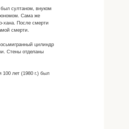
 был султаном, внуком
рономом. Сама же
р-хана. После смерти
амой смерти.
восьмигранный цилиндр
ши. Стены отделаны
100 лет (1980 г.) был