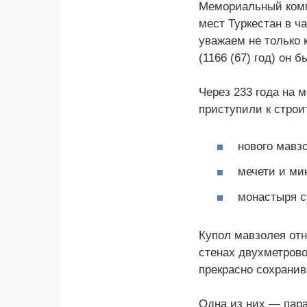
Мемориальный комп
мест Туркестан в ч
уважаем не только 
(1166 (67) год) он
Через 233 года на 
приступили к строи
нового мавз
мечети и ми
монастыря с
Купол мавзолея отн
стенах двухметров
прекрасно сохранив
Одна из них — пара