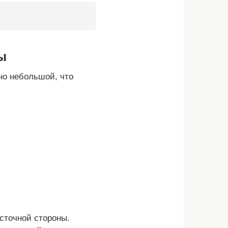
ы
но небольшой, что
осточной стороны.