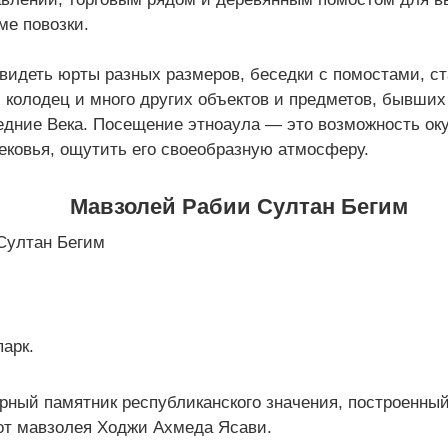
ме повозки.
видеть юрты разных размеров, беседки с помостами, с
 колодец и много других объектов и предметов, бывши
едние Века. Посещение этноаула — это возможность оку
ековья, ощутить его своеобразную атмосферу.
Мавзолей Рабии Султан Бегим
парк.
рный памятник республиканского значения, построенный
 от мавзолея Ходжи Ахмеда Ясави.