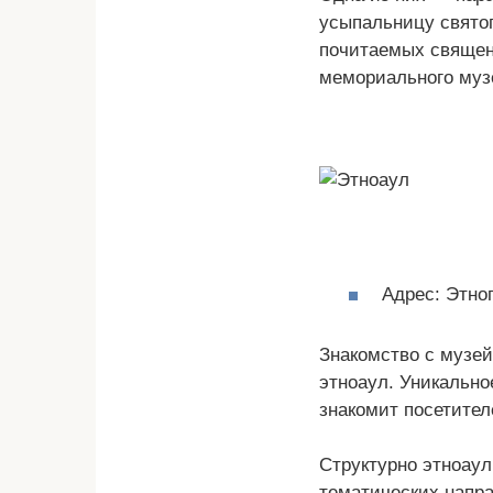
усыпальницу свято
почитаемых священ
мемориального музе
Адрес: Этно
Знакомство с музей
этноаул. Уникально
знакомит посетител
Структурно этноау
тематических напр