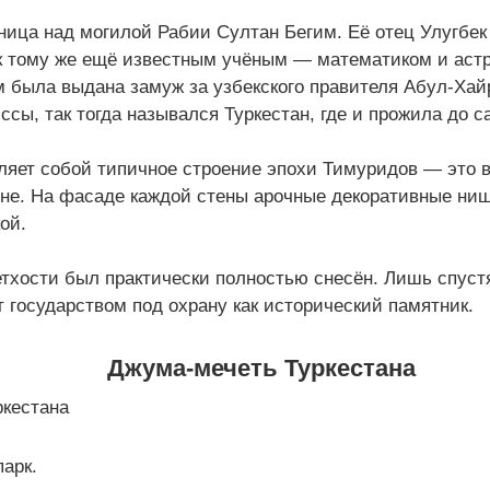
ица над могилой Рабии Султан Бегим. Её отец Улугбек
 к тому же ещё известным учёным — математиком и аст
 была выдана замуж за узбекского правителя Абул-Хай
ссы, так тогда назывался Туркестан, где и прожила до с
ляет собой типичное строение эпохи Тимуридов — это 
ине. На фасаде каждой стены арочные декоративные ни
ой.
етхости был практически полностью снесён. Лишь спустя 
т государством под охрану как исторический памятник.
Джума-мечеть Туркестана
парк.