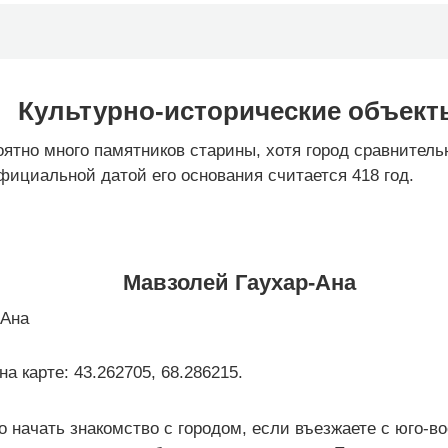
Культурно-исторические объект
оятно много памятников старины, хотя город сравнитель
ициальной датой его основания считается 418 год.
Мавзолей Гаухар-Ана
а карте: 43.262705, 68.286215.
о начать знакомство с городом, если въезжаете с юго-в