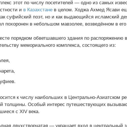
лекс этот по числу посетителей — одно из самых изве
астности и
в Казахстане
в целом. Ходжа Ахмед Ясави ещ
как суфийский поэт, но и как выдающийся исламский де
 был похоронен в небольшом мавзолее, возведённом в его
месте порядком обветшавшего здания по распоряжению 
тельству мемориального комплекса, состоящего из:
олея,
нарета,
уфиев.
осится к числу наибольших в Центрально-Азиатском рег
ой толщины. Особый интерес путешествующих вызывают
шиеся с XIV века.
дная двухстворчатая — украшает вход в центральный за