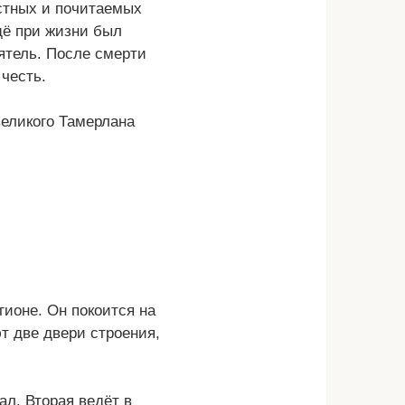
стных и почитаемых
ё при жизни был
ятель. После смерти
 честь.
великого Тамерлана
ионе. Он покоится на
 две двери строения,
л. Вторая ведёт в