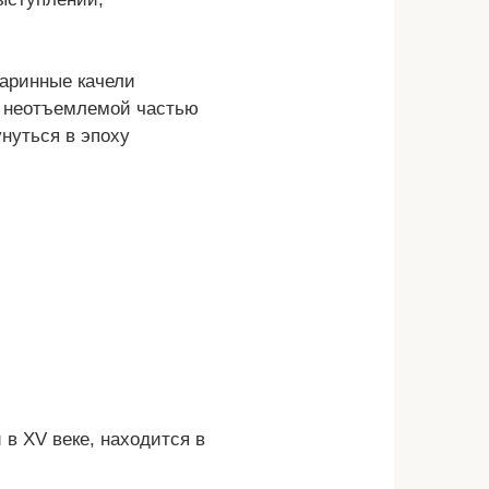
таринные качели
х неотъемлемой частью
нуться в эпоху
 в ХV веке, находится в