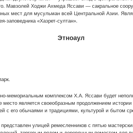
го. Мавзолей Ходжи Ахмеда Яссави — сакральное соору
ных мест для мусульман всей Центральной Азии. Явля
я-заповедника «Хазрет-султан».
Этноаул
парк.
но-мемориальным комплексом Х.А. Яссави будет неполн
е место является своеобразным продолжением истории 
ей с его обычаями и традициями, культурой и бытом ср
л представлен улицей ремесленников с пятью мастерск
авлений, торговым рядом и деревянным помостом для в