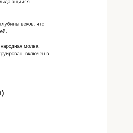
л выдающийся
глубины веков, что
ей.
 народная молва.
труирован, включён в
и)