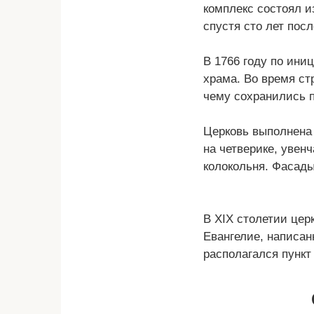
комплекс состоял и
спустя сто лет пос
В 1766 году по ини
храма. Во время ст
чему сохранились 
Церковь выполнена 
на четверике, увен
колокольня. Фасад
В XIX столетии цер
Евангелие, написанн
располагался пункт