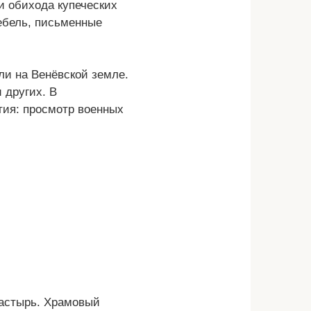
и обихода купеческих
ебель, письменные
ли на Венёвской земле.
 других. В
тия: просмотр военных
настырь. Храмовый