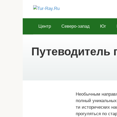
Перейти
к
контенту
Центр
Северо-запад
Юг
Путеводитель 
Необычным направл
полный уникальных 
ти исторических на
прогуляться по ста