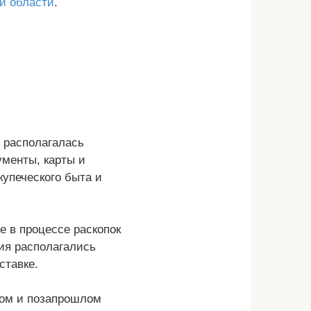
й области
.
м располагалась
ументы, карты и
купеческого быта и
е в процессе раскопок
ия располагались
ставке.
лом и позапрошлом