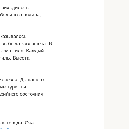
 приходилось
 большого пожара,
оказывалось
ковь была завершена. В
ском стиле. Каждый
пиль. Высота
 исчезла. До нашего
рые туристы
арийного состояния
ля города. Она