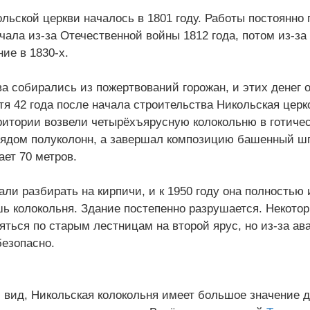
льской церкви началось в 1801 году. Работы постоянно
чала из-за Отечественной войны 1812 года, потом из-за
ие в 1830-х.
а собирались из пожертвований горожан, и этих денег 
тя 42 года после начала строительства Никольская цер
рритории возвели четырёхъярусную колокольню в готиче
рядом полуколонн, а завершал композицию башенный ш
ет 70 метров.
тали разбирать на кирпичи, и к 1950 году она полностью
ь колокольня. Здание постепенно разрушается. Некото
ться по старым лестницам на второй ярус, но из-за ав
безопасно.
 вид, Никольская колокольня имеет большое значение д