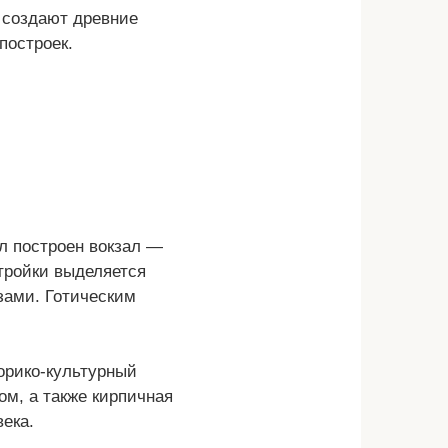
 создают древние
построек.
л построен вокзал —
стройки выделяется
зами. Готическим
торико-культурный
ом, а также кирпичная
ека.