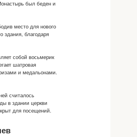
 Монастырь был беден и
бодив место для нового
о здания, благодаря
вляет собой восьмерик
егает шатровая
ризами и медальонами.
ыней считалось
оды в здании церкви
ткрыт для посещений.
нев