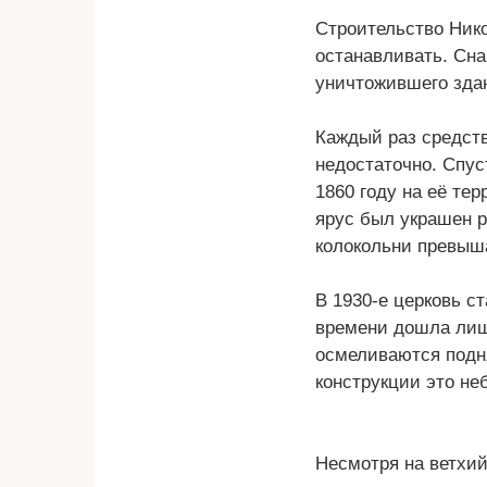
Строительство Нико
останавливать. Сна
уничтожившего здан
Каждый раз средств
недостаточно. Спус
1860 году на её те
ярус был украшен 
колокольни превыша
В 1930-е церковь с
времени дошла лиш
осмеливаются подня
конструкции это не
Несмотря на ветхий