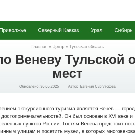
Приволжье
Северный Кавказ
Урал
Сибирь
Главная
»
Центр
»
Тульская область
по Веневу Тульской о
мест
Обновлено:
30.05.2025
Автор:
Евгения Сургутскова
ением экскурсионного туризма является Венёв — город
достопримечательностей. Он был основан в XVI веке и 
селенных пунктов России. Гостям Венёва предстоит пос
ринным улицам и посетить музеи, в которых многовеков