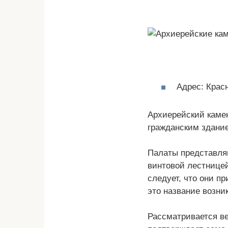
Адрес: Крас
Архиерейский камен
гражданским здание
Палаты представля
винтовой лестницей
следует, что они п
это название возни
Рассматривается ве