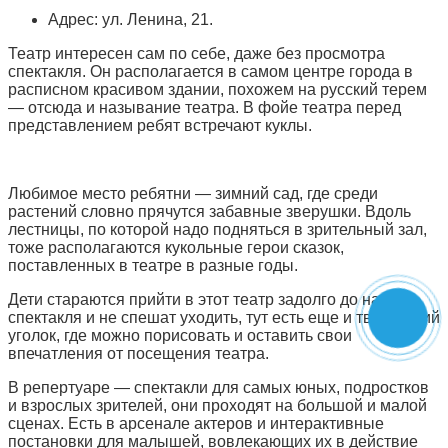
Адрес: ул. Ленина, 21.
Театр интересен сам по себе, даже без просмотра
спектакля. Он располагается в самом центре города в
расписном красивом здании, похожем на русский терем
— отсюда и называние театра. В фойе театра перед
представлением ребят встречают куклы.
Любимое место ребятни — зимний сад, где среди
растений словно прячутся забавные зверушки. Вдоль
лестницы, по которой надо подняться в зрительный зал,
тоже располагаются кукольные герои сказок,
поставленных в театре в разные годы.
Дети стараются прийти в этот театр задолго до начала
спектакля и не спешат уходить, тут есть еще и творческий
уголок, где можно порисовать и оставить свои
впечатления от посещения театра.
В репертуаре — спектакли для самых юных, подростков
и взрослых зрителей, они проходят на большой и малой
сценах. Есть в арсенале актеров и интерактивные
постановки для малышей, вовлекающих их в действие