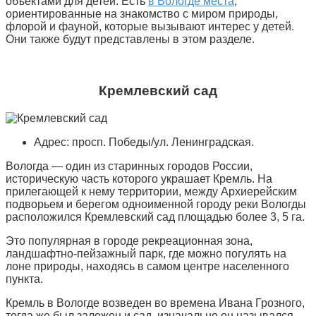
объектами для детей. Есть
в Вологде места
,
ориентированные на знакомство с миром природы,
флорой и фауной, которые вызывают интерес у детей.
Они также будут представлены в этом разделе.
Кремлевский сад
Адрес: просп. Победы/ул. Ленинградская.
Вологда — один из старинных городов России,
историческую часть которого украшает Кремль. На
прилегающей к нему территории, между Архиерейским
подворьем и берегом одноименной городу реки Вологды
расположился Кремлевский сад площадью более 3, 5 га.
Это популярная в городе рекреационная зона,
ландшафтно-пейзажный парк, где можно погулять на
лоне природы, находясь в самом центре населенного
пункта.
Кремль в Вологде возведен во времена Ивана Грозного,
тогда же был заложен и сад, изначально он назывался