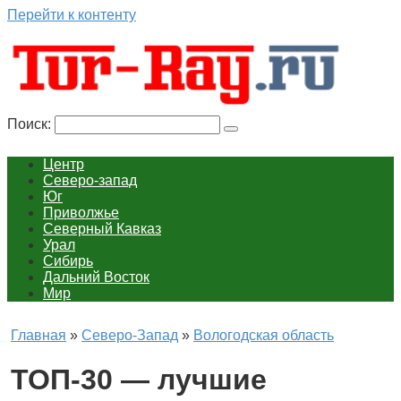
Перейти к контенту
Поиск:
Центр
Северо-запад
Юг
Приволжье
Северный Кавказ
Урал
Сибирь
Дальний Восток
Мир
Главная
»
Северо-Запад
»
Вологодская область
ТОП-30 — лучшие