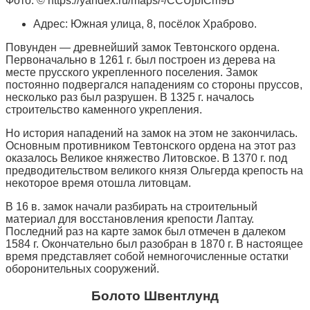
Фото: © https://yandex.ru/maps/-/CCUjbICm9B
Адрес: Южная улица, 8, посёлок Храброво.
Повунден — древнейший замок Тевтонского ордена.
Первоначально в 1261 г. был построен из дерева на
месте прусского укрепленного поселения. Замок
постоянно подвергался нападениям со стороны пруссов,
несколько раз был разрушен. В 1325 г. началось
строительство каменного укрепления.
Но история нападений на замок на этом не закончилась.
Основным противником Тевтонского ордена на этот раз
оказалось Великое княжество Литовское. В 1370 г. под
предводительством великого князя Ольгерда крепость на
некоторое время отошла литовцам.
В 16 в. замок начали разбирать на строительный
материал для восстановления крепости Лаптау.
Последний раз на карте замок был отмечен в далеком
1584 г. Окончательно был разобран в 1870 г. В настоящее
время представляет собой немногочисленные остатки
оборонительных сооружений.
Болото Швентлунд