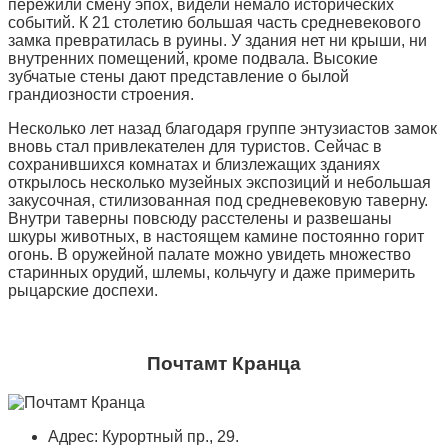
пережили смену эпох, видели немало исторических
событий. К 21 столетию большая часть средневекового
замка превратилась в руины. У здания нет ни крыши, ни
внутренних помещений, кроме подвала. Высокие
зубчатые стены дают представление о былой
грандиозности строения.
Несколько лет назад благодаря группе энтузиастов замок
вновь стал привлекателен для туристов. Сейчас в
сохранившихся комнатах и близлежащих зданиях
открылось несколько музейных экспозиций и небольшая
закусочная, стилизованная под средневековую таверну.
Внутри таверны повсюду расстелены и развешаны
шкуры животных, в настоящем камине постоянно горит
огонь. В оружейной палате можно увидеть множество
старинных орудий, шлемы, кольчугу и даже примерить
рыцарские доспехи.
Почтамт Кранца
Адрес: Курортный пр., 29.