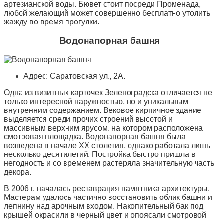
артезианской воды. Бювет стоит посреди Променада,
любой желающий может совершенно бесплатно утолить
жажду во время прогулки.
Водонапорная башня
Адрес: Саратовская ул., 2А.
Одна из визитных карточек Зеленоградска отличается не
только интересной наружностью, но и уникальным
внутренним содержанием. Вековое кирпичное здание
выделяется среди прочих строений высотой и
массивным верхним ярусом, на котором расположена
смотровая площадка. Водонапорная башня была
возведена в начале XX столетия, однако работала лишь
несколько десятилетий. Постройка быстро пришла в
негодность и со временем растеряла значительную часть
декора.
В 2006 г. началась реставрация памятника архитектуры.
Мастерам удалось частично восстановить облик башни и
лепнину над арочным входом. Накопительный бак под
крышей окрасили в черный цвет и опоясали смотровой