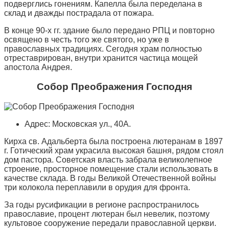
подверглись гонениям. Капелла была переделана в
склад и дважды пострадала от пожара.
В конце 90-х гг. здание было передано РПЦ и повторно
освящено в честь того же святого, но уже в
православных традициях. Сегодня храм полностью
отреставрирован, внутри хранится частица мощей
апостола Андрея.
Собор Преображения Господня
Адрес: Московская ул., 40А.
Кирха св. Адальберта была построена лютеранам в 1897
г. Готический храм украсила высокая башня, рядом стоял
дом пастора. Советская власть забрала великолепное
строение, просторное помещение стали использовать в
качестве склада. В годы Великой Отечественной войны
три колокола переплавили в орудия для фронта.
За годы русификации в регионе распространилось
православие, процент лютеран был невелик, поэтому
культовое сооружение передали православной церкви.