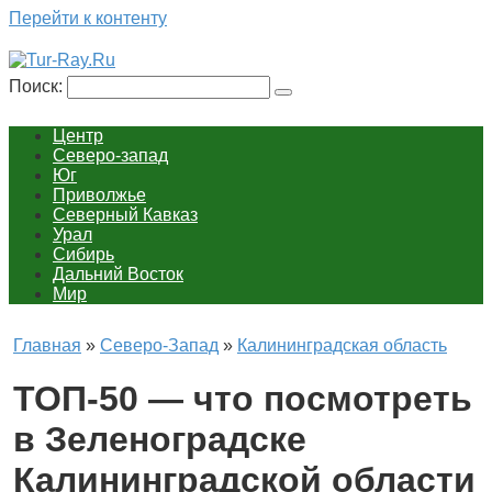
Перейти к контенту
Поиск:
Центр
Северо-запад
Юг
Приволжье
Северный Кавказ
Урал
Сибирь
Дальний Восток
Мир
Главная
»
Северо-Запад
»
Калининградская область
ТОП-50 — что посмотреть
в Зеленоградске
Калининградской области