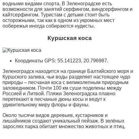
водными видами спорта. В Зеленоградске есть
возможности для занятий серфингом, виндсерфингом и
кайтсерфингом. Туристам с детьми стоит быть
осторожными, так как в одном из укромных мест
побережья иногда собираются нудисты.
Куршская коса
Координаты GPS: 55.141223, 20.796987.
Зеленоградск находится на границе Балтийского моря и
Куршского залива, чьи воды разделяет настоящее чудо
природы – песчаная коса с великолепным природным
заповедником. Почти 100 км суши поделены между
Россией и Литвой. Пляжи Зеленоградска плавно
перетекают в песчаные дюны косы и ведут к
удивительному миру флоры и фауны.
Около тысячи видов деревьев, кустарников и
лишайников создают уникальный пейзаж. В зелёных
зарослях парка обитает множество животных и птиц.