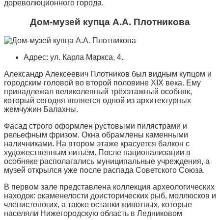
дореволюционного города.
Дом-музей купца А.А. Плотникова
Адрес: ул. Карла Маркса, 4.
Александр Алексеевич Плотников был видным купцом и
городским головой во второй половине XIX века. Ему
принадлежал великолепный трёхэтажный особняк,
который сегодня является одной из архитектурных
жемчужин Балахны.
Фасад строго оформлен рустовыми пилястрами и
рельефным фризом. Окна обрамлены каменными
наличниками. На втором этаже красуется балкон с
художественным литьём. После национализации в
особняке располагались муниципальные учреждения, а
музей открылся уже после распада Советского Союза.
В первом зале представлена коллекция археологических
находок: окаменелости доисторических рыб, моллюсков и
членистоногих, а также останки животных, которые
населяли Нижегородскую область в Ледниковом