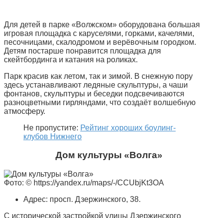
Для детей в парке «Волжском» оборудована большая
игровая площадка с каруселями, горками, качелями,
песочницами, скалодромом и верёвочным городком.
Детям постарше понравится площадка для
скейтбординга и катания на роликах.
Парк красив как летом, так и зимой. В снежную пору
здесь устанавливают ледяные скульптуры, а чаши
фонтанов, скульптуры и беседки подсвечиваются
разноцветными гирляндами, что создаёт волшебную
атмосферу.
Не пропустите:
Рейтинг хороших боулинг-
клубов Нижнего
Дом культуры «Волга»
Фото: © https://yandex.ru/maps/-/CCUbjKt3OA
Адрес: просп. Дзержинского, 38.
С исторической застройкой улицы Дзержинского