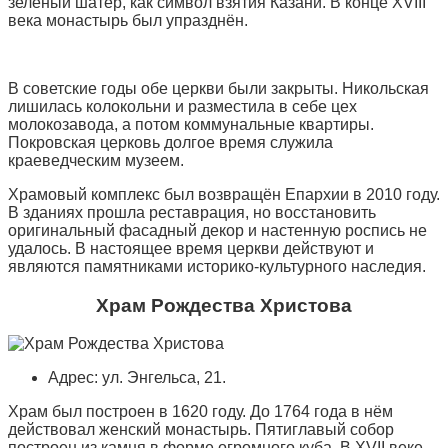
зелёный шатёр, как символ взятия Казани. В конце XVIII
века монастырь был упразднён.
В советские годы обе церкви были закрыты. Никольская
лишилась колокольни и разместила в себе цех
молокозавода, а потом коммунальные квартиры.
Покровская церковь долгое время служила
краеведческим музеем.
Храмовый комплекс был возвращён Епархии в 2010 году.
В зданиях прошла реставрация, но восстановить
оригинальный фасадный декор и настенную роспись не
удалось. В настоящее время церкви действуют и
являются памятниками историко-культурного наследия.
Храм Рождества Христова
Адрес: ул. Энгельса, 21.
Храм был построен в 1620 году. До 1764 года в нём
действовал женский монастырь. Пятиглавый собор
построен из камня в форме огромного куба. В XVII веке