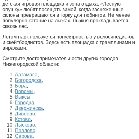
детская игровая площадка и зона отдыха. «Лесную
опушку» любят посещать зимой, когда заснеженные
склоны превращаются в горку для тюбингов. Не менее
популярно катание на лыжах. Лыжня прокладывается
сквозь лес.
Летом парк пользуется популярностью у велосипедистов
и скейтбордистов. Здесь есть площадка с трамплинами и
виражами.
Смотрите достопримечательности других городов
Нижегородской области:
Арзамаса
,
Богородска
,
Бора
,
Ворсмы
,
Выксы
,
Городца
,
Дзержинска
,
Дивеево
,
Кстово
,
Лысково
,
Павлово
,
Сарова
,