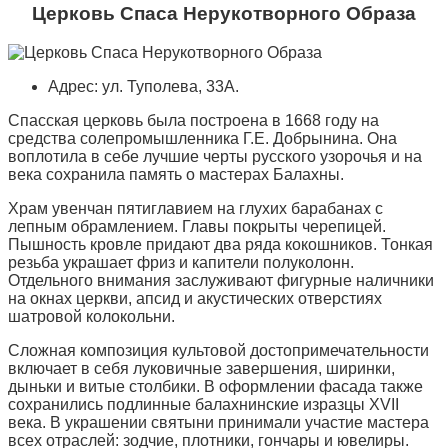
Церковь Спаса Нерукотворного Образа
Адрес: ул. Туполева, 33А.
Спасская церковь была построена в 1668 году на
средства солепромышленника Г.Е. Добрынина. Она
воплотила в себе лучшие черты русского узорочья и на
века сохранила память о мастерах Балахны.
Храм увенчан пятиглавием на глухих барабанах с
лепным обрамлением. Главы покрыты черепицей.
Пышность кровле придают два ряда кокошников. Тонкая
резьба украшает фриз и капители полуколонн.
Отдельного внимания заслуживают фигурные наличники
на окнах церкви, апсид и акустических отверстиях
шатровой колокольни.
Сложная композиция культовой достопримечательности
включает в себя луковичные завершения, ширинки,
дыньки и витые столбики. В оформлении фасада также
сохранились подлинные балахнинские изразцы XVII
века. В украшении святыни принимали участие мастера
всех отраслей: зодчие, плотники, гончары и ювелиры.