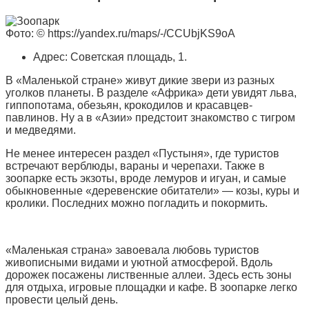
Фото: © https://yandex.ru/maps/-/CCUbjKS9oA
Адрес: Советская площадь, 1.
В «Маленькой стране» живут дикие звери из разных
уголков планеты. В разделе «Африка» дети увидят льва,
гиппопотама, обезьян, крокодилов и красавцев-
павлинов. Ну а в «Азии» предстоит знакомство с тигром
и медведями.
Не менее интересен раздел «Пустыня», где туристов
встречают верблюды, вараны и черепахи. Также в
зоопарке есть экзоты, вроде лемуров и игуан, и самые
обыкновенные «деревенские обитатели» — козы, куры и
кролики. Последних можно погладить и покормить.
«Маленькая страна» завоевала любовь туристов
живописными видами и уютной атмосферой. Вдоль
дорожек посажены лиственные аллеи. Здесь есть зоны
для отдыха, игровые площадки и кафе. В зоопарке легко
провести целый день.