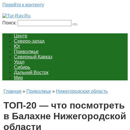
Перейти к контенту
Поиск:
Центр
Северо-запад
Юг
Приволжье
Северный Кавказ
Урал
Сибирь
Дальний Восток
Мир
Главная
»
Приволжье
»
Нижегородская область
ТОП-20 — что посмотреть
в Балахне Нижегородской
области