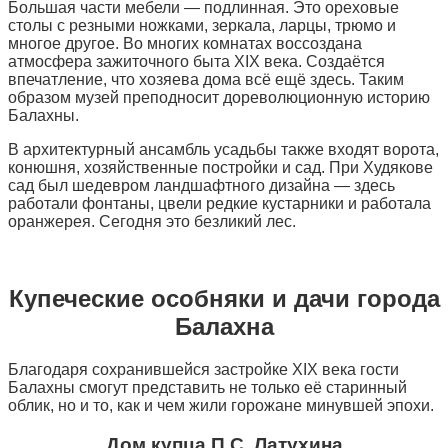
Большая части мебели — подлинная. Это ореховые
столы с резными ножками, зеркала, ларцы, трюмо и
многое другое. Во многих комнатах воссоздана
атмосфера зажиточного быта XIX века. Создаётся
впечатление, что хозяева дома всё ещё здесь. Таким
образом музей преподносит дореволюционную историю
Балахны.
В архитектурный ансамбль усадьбы также входят ворота,
конюшня, хозяйственные постройки и сад. При Худякове
сад был шедевром ландшафтного дизайна — здесь
работали фонтаны, цвели редкие кустарники и работала
оранжерея. Сегодня это безликий лес.
Купеческие особняки и дачи города
Балахна
Благодаря сохранившейся застройке XIX века гости
Балахны смогут представить не только её старинный
облик, но и то, как и чем жили горожане минувшей эпохи.
Дом купца П.С. Латухина