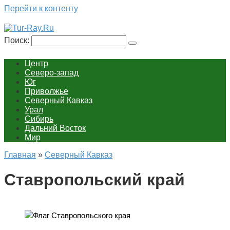
Перейти к контенту
Поиск:
Центр
Северо-запад
Юг
Приволжье
Северный Кавказ
Урал
Сибирь
Дальний Восток
Мир
Главная
»
Северный Кавказ
Ставропольский край