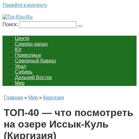
Перейти к контенту
Поиск:
Центр
Северо-запад
Юг
Приволжье
Северный Кавказ
Урал
Сибирь
Дальний Восток
Мир
Главная
»
Мир
»
Киргизия
ТОП-40 — что посмотреть
на озере Иссык-Куль
(Киргизия)