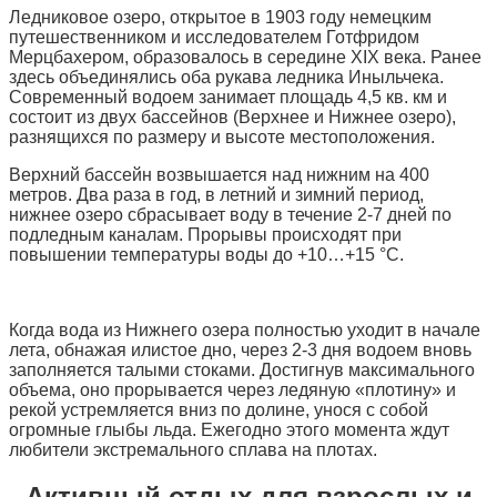
Ледниковое озеро, открытое в 1903 году немецким
путешественником и исследователем Готфридом
Мерцбахером, образовалось в середине XIX века. Ранее
здесь объединялись оба рукава ледника Иныльчека.
Современный водоем занимает площадь 4,5 кв. км и
состоит из двух бассейнов (Верхнее и Нижнее озеро),
разнящихся по размеру и высоте местоположения.
Верхний бассейн возвышается над нижним на 400
метров. Два раза в год, в летний и зимний период,
нижнее озеро сбрасывает воду в течение 2-7 дней по
подледным каналам. Прорывы происходят при
повышении температуры воды до +10…+15 °C.
Когда вода из Нижнего озера полностью уходит в начале
лета, обнажая илистое дно, через 2-3 дня водоем вновь
заполняется талыми стоками. Достигнув максимального
объема, оно прорывается через ледяную «плотину» и
рекой устремляется вниз по долине, унося с собой
огромные глыбы льда. Ежегодно этого момента ждут
любители экстремального сплава на плотах.
Активный отдых для взрослых и