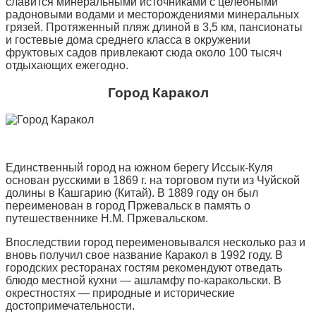
славится минеральными источниками с целебными
радоновыми водами и месторождениями минеральных
грязей. Протяженный пляж длиной в 3,5 км, пансионаты
и гостевые дома среднего класса в окружении
фруктовых садов привлекают сюда около 100 тысяч
отдыхающих ежегодно.
Город Каракол
Единственный город на южном берегу Иссык-Куля
основан русскими в 1869 г. на торговом пути из Чуйской
долины в Кашгарию (Китай). В 1889 году он был
переименован в город Пржевальск в память о
путешественнике Н.М. Пржевальском.
Впоследствии город переименовывался несколько раз и
вновь получил свое название Каракол в 1992 году. В
городских ресторанах гостям рекомендуют отведать
блюдо местной кухни — ашламфу по-каракольски. В
окрестностях — природные и исторические
достопримечательности.