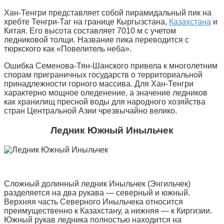
Хан-Тенгри представляет собой пирамидальный пик на
хребте Тенгри-Таг на границе Кыргызстана,
Казахстана
и
Китая. Его высота составляет 7010 м с учетом
ледниковой толщи. Название пика переводится с
тюркского как «Повелитель неба».
Ошибка Семенова-Тян-Шанского привела к многолетним
спорам приграничных государств о территориальной
принадлежности горного массива. Для Хан-Тенгри
характерно мощное оледенение, а значение ледников
как хранилищ пресной воды для народного хозяйства
стран Центральной Азии чрезвычайно велико.
Ледник Южный Иныльчек
Сложный долинный ледник Иныльчек (Энгильчек)
разделяется на два рукава — северный и южный.
Верхняя часть Северного Иныльчека относится
преимущественно к Казахстану, а нижняя — к Киргизии.
Южный рукав ледника полностью находится на