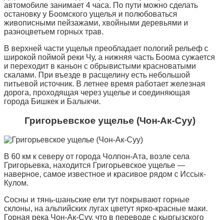
автомобиле занимает 4 часа. По пути можно сделать
остановку у Боомского ущелья и полюбоваться
живописными пейзажами, хвойными деревьями и
разноцветьем горных трав.
В верхней части ущелья преобладает пологий рельеф с
широкой поймой реки Чу, а нижняя часть Боома сужается
и переходит в каньон с обрывистыми красноватыми
скалами. При въезде в расщелину есть небольшой
питьевой источник. В летнее время работает железная
дорога, проходящая через ущелье и соединяющая
города Бишкек и Балыкчи.
Григорьевское ущелье (Чон-Ак-Суу)
В 60 км к северу от города Чолпон-Ата, возле села
Григорьевка, находится Григорьевское ущелье —
наверное, самое известное и красивое рядом с Иссык-
Кулом.
Сосны и тянь-шаньские ели тут покрывают горные
склоны, на альпийских лугах цветут ярко-красные маки.
Горная река Чон-Ак-Суу, что в переводе с кыргызского