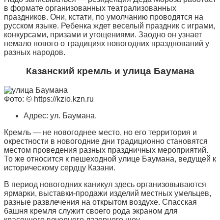
в формате организованных театрализованных
праздников. Они, кстати, по умолчанию проводятся на
русском языке. Ребенка ждет веселый праздник с играми,
конкурсами, призами и угощениями. Заодно он узнает
немало нового о традициях новогодних празднований у
разных народов.
Казанский кремль и улица Баумана
Фото: © https://kzio.kzn.ru
Адрес: ул. Баумана.
Кремль — не новогоднее место, но его территория и
окрестности в новогодние дни традиционно становятся
местом проведения разных праздничных мероприятий.
То же относится к пешеходной улице Баумана, ведущей к
историческому сердцу Казани.
В период новогодних каникул здесь организовываются
ярмарки, выставки-продажи изделий местных умельцев,
разные развлечения на открытом воздухе. Спасская
башня кремля служит своего рода экраном для
красочного вечернего лазерного шоу.