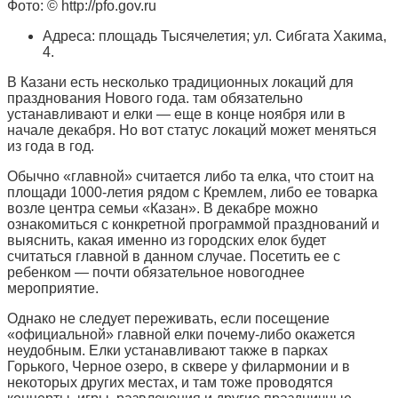
Фото: © http://pfo.gov.ru
Адреса: площадь Тысячелетия; ул. Сибгата Хакима,
4.
В Казани есть несколько традиционных локаций для
празднования Нового года. там обязательно
устанавливают и елки — еще в конце ноября или в
начале декабря. Но вот статус локаций может меняться
из года в год.
Обычно «главной» считается либо та елка, что стоит на
площади 1000-летия рядом с Кремлем, либо ее товарка
возле центра семьи «Казан». В декабре можно
ознакомиться с конкретной программой празднований и
выяснить, какая именно из городских елок будет
считаться главной в данном случае. Посетить ее с
ребенком — почти обязательное новогоднее
мероприятие.
Однако не следует переживать, если посещение
«официальной» главной елки почему-либо окажется
неудобным. Елки устанавливают также в парках
Горького, Черное озеро, в сквере у филармонии и в
некоторых других местах, и там тоже проводятся