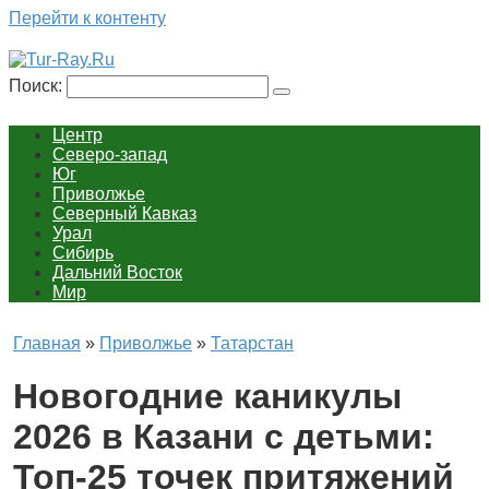
Перейти к контенту
Поиск:
Центр
Северо-запад
Юг
Приволжье
Северный Кавказ
Урал
Сибирь
Дальний Восток
Мир
Главная
»
Приволжье
»
Татарстан
Новогодние каникулы
2026 в Казани с детьми:
Топ-25 точек притяжений