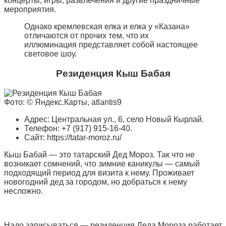
концерты, игры, развлечения и другие праздничные
мероприятия.
Однако кремлевская елка и елка у «Казана»
отличаются от прочих тем, что их
иллюминация представляет собой настоящее
световое шоу.
Резиденция Кыш Бабая
Фото: © Яндекс.Карты, atlantis9
Адрес: Центральная ул., 6, село Новый Кырлай.
Телефон: +7 (917) 915-16-40.
Сайт: https://tatar-moroz.ru/
Кыш Бабай — это татарский Дед Мороз. Так что не
возникает сомнений, что зимние каникулы — самый
подходящий период для визита к нему. Проживает
новогодний дед за городом, но добраться к нему
несложно.
Надо записываться — резиденция Деда Мороза работает