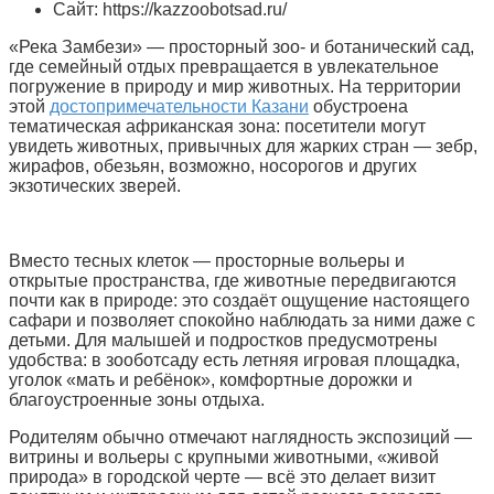
Сайт: https://kazzoobotsad.ru/
«Река Замбези» — просторный зоо- и ботанический сад,
где семейный отдых превращается в увлекательное
погружение в природу и мир животных. На территории
этой
достопримечательности Казани
обустроена
тематическая африканская зона: посетители могут
увидеть животных, привычных для жарких стран — зебр,
жирафов, обезьян, возможно, носорогов и других
экзотических зверей.
Вместо тесных клеток — просторные вольеры и
открытые пространства, где животные передвигаются
почти как в природе: это создаёт ощущение настоящего
сафари и позволяет спокойно наблюдать за ними даже с
детьми. Для малышей и подростков предусмотрены
удобства: в зооботсаду есть летняя игровая площадка,
уголок «мать и ребёнок», комфортные дорожки и
благоустроенные зоны отдыха.
Родителям обычно отмечают наглядность экспозиций —
витрины и вольеры с крупными животными, «живой
природа» в городской черте — всё это делает визит