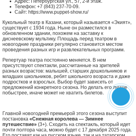
Адрес: Петербургская ул., 57, 2-й этаж.
Телефон: +7 (843) 237-70-09.
Сайт: https://www.puppet-show.ru/
Кукольный театр в Казани, который называется «Экият»,
существует с 1934 года. Ныне он разместился в
обновленном здании, похожем на заставку к
диснеевскому мультику. Площадь перед театром в
новогодние праздники регулярно становится местом
проведения разных игр и развлекательных программ.
Репертуар театра постоянно меняется. В нем
присутствуют спектакли, рассчитанные на зрителей
разных возрастов: малышей, старших дошкольников и
младших школьников, ребят школьного возраста и даже
подростков и взрослых. Выбор будет зависеть от
предложений конкретного сезона. Но делать его лучше
побыстрее, иначе может не хватить билетов.
Главной новогодней премьерой этого сезона выступит
постановка
«Снежная королева — Зимнее
путешествие»
(3+). Сходить на спектакль, который идет
почти полтора часа, можно будет с 17 декабря 2025 года.
Его поставят как на русском языке, так и на татарском.