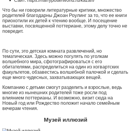
Сайт: https://harrypotterworld.ru/kazan/
Что бы ни говорили литературные критики, множество
родителей благодарны Джоан Роулинг за то, что ее книги
приохотили их детей к чтению вообще. И посещение
выставки, посвященной поттериане, этому делу точно не
повредит.
По сути, это детская комната развлечений, но
тематическая. Здесь можно погулять по уголкам
волшебного мира, сфотографироваться с его
обитателями, распределиться на один из хогвартских
факультетов, обзавестись волшебной палочкой и сделать
еще много чудесных, захватывающих вещей.
Компанию с детьми смогут разделить и взрослые, ведь
многие из нынешних родителей тоже росли под
влиянием поттерианы. И возможно, визит сюда на
Новый год или Рождество положит начало семейным
вечерам чтения.
Музей иллюзий