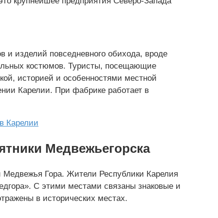
 это крупнейшее предприятия Северо-Запада
в и изделий повседневного обихода, вроде
вальных костюмов. Туристы, посещающие
икой, историей и особенностями местной
ении Карелии. При фабрике работает в
 в Карелии
мятники Медвежьегорска
и Медвежья Гора. Жители Республики Карелия
едгора». С этими местами связаны знаковые и
отражены в исторических местах.