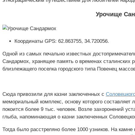
этнографическим путешествием для любителей народн
Урочище Са
Координаты GPS: 62.863755, 34.720056.
Одной из самых печально известных достопримечател
Сандармох, хранящее память о временах сталинских ре
близлежащего поселка городского типа Повенец массо
Сюда привозили для казни заключенных с
Соловецког
мемориальный комплекс, основу которого составляет л
покоится более 9 тыс. человек. Возле захоронений ус
глыба, напоминающая о казни заключенных Соловецког
Тогда было расстреляно более 1000 узников. На камне 