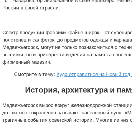
П.Г. Назарова, организованной в селе Хашезеро. Ныне
России в своей отрасли.
Спектр продукции фабрики крайне широк – от сувениро
полотенец и салфеток, до предметов одежды и карна
Медвежьегорск, могут не только познакомиться с техн
вышивки, но и приобрести изделия на память о посещ
фирменный магазин.
Смотрите в тему:
Куда отправиться на Новый год
История, архитектура и па
Медвежьегорск вырос вокруг железнодорожной станци
до сих пор сокращенно называют населенный пункт «М
трагичные события советской истории. Многие из низ 