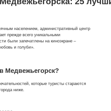
Медвежьегорска: 25 лучши
ысячным населением, административный центр
кает прежде всего уникальными
ости были запечатлены на киноэкране –
Любовь и голуби».
 в Медвежьегорск?
ечательностей, которые туристы стараются
города ниже.