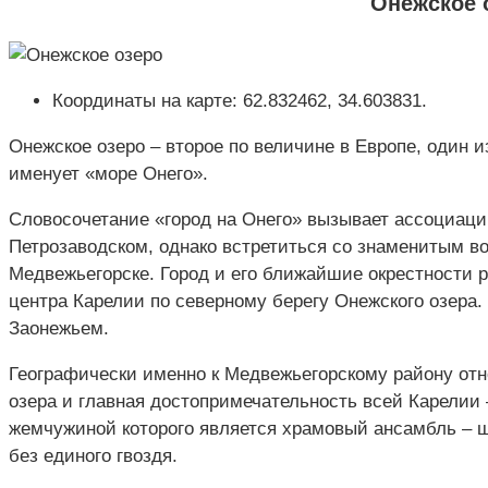
Онежское 
Координаты на карте: 62.832462, 34.603831.
Онежское озеро – второе по величине в Европе, один 
именует «море Онего».
Словосочетание «город на Онего» вызывает ассоциаци
Петрозаводском, однако встретиться со знаменитым в
Медвежьегорске. Город и его ближайшие окрестности 
центра Карелии по северному берегу Онежского озера
Заонежьем.
Географически именно к Медвежьегорскому району от
озера и главная достопримечательность всей Карелии 
жемчужиной которого является храмовый ансамбль – ш
без единого гвоздя.