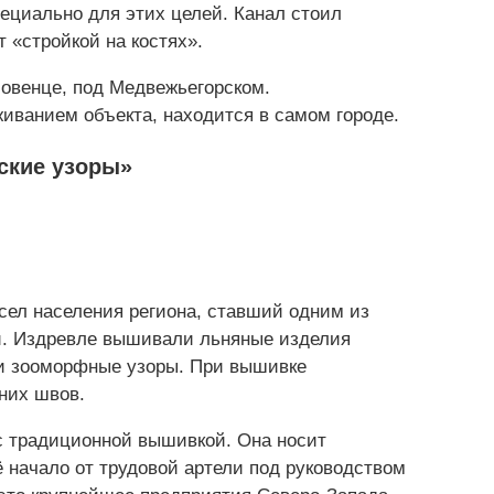
пециально для этих целей. Канал стоил
 «стройкой на костях».
Повенце, под Медвежьегорском.
ванием объекта, находится в самом городе.
ские узоры»
ел населения региона, ставший одним из
ии. Издревле вышивали льняные изделия
и зооморфные узоры. При вышивке
них швов.
с традиционной вышивкой. Она носит
ё начало от трудовой артели под руководством