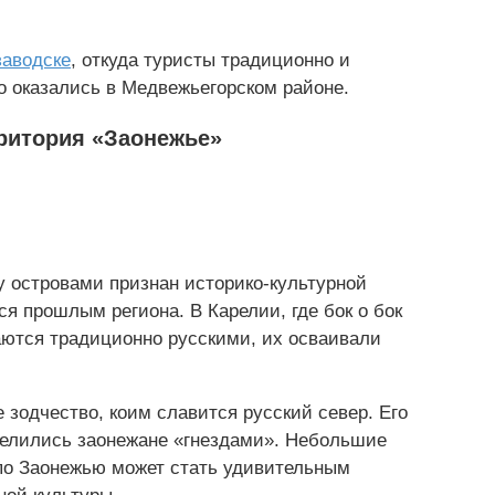
заводске
, откуда туристы традиционно и
то оказались в Медвежьегорском районе.
ритория «Заонежье»
 островами признан историко-культурной
я прошлым региона. В Карелии, где бок о бок
аются традиционно русскими, их осваивали
зодчество, коим славится русский север. Его
Селились заонежане «гнездами». Небольшие
 по Заонежью может стать удивительным