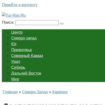
Перейти к контенту
Поиск:
Центр
Северо-запад
Юг
Приволжье
Северный Кавказ
Урал
Сибирь
Дальний Восток
Мир
Главная
»
Северо-Запад
»
Карелия