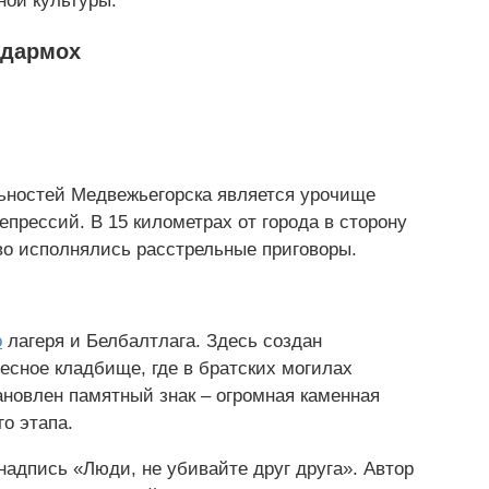
ой культуры.
ндармох
ьностей Медвежьегорска является урочище
прессий. В 15 километрах от города в сторону
во исполнялись расстрельные приговоры.
о
лагеря и Белбалтлага. Здесь создан
есное кладбище, где в братских могилах
тановлен памятный знак – огромная каменная
о этапа.
надпись «Люди, не убивайте друг друга». Автор