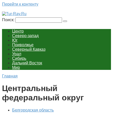
Перейти к контенту
Поиск:
Центр
Северо-запад
Юг
Приволжье
Северный Кавказ
Урал
Сибирь
Дальний Восток
Мир
Главная
Центральный
федеральный округ
Белгородская область