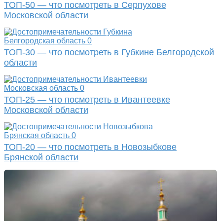
ТОП-50 — что посмотреть в Серпухове
Московской области
Белгородская область
0
ТОП-30 — что посмотреть в Губкине Белгородской
области
Московская область
0
ТОП-25 — что посмотреть в Ивантеевке
Московской области
Брянская область
0
ТОП-20 — что посмотреть в Новозыбкове
Брянской области